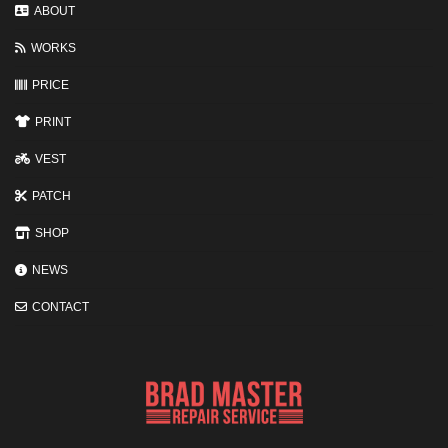
変
ABOUT
わ
る
WORKS
3
つ
の
PRICE
ポ
イ
PRINT
ン
ト
VEST
PATCH
SHOP
NEWS
CONTACT