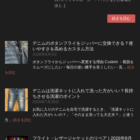
出 […]
続きを読む
デニムのボタンフライをジッパーに交換できる？使
いやすさを高めるカスタム方法
2026年8月4日
ボタンフライからジッパーへ変更する理由 Custom ・着脱を
スムーズにしたい・毎日の使い勝手を良くしたい・見…
続き
:
を読む
デ
ニ
ム
デニムは洗濯ネットに入れて洗った方がいい？長持
の
ちさせる洗濯のポイント
ボ
2026年7月28日
タ
ン
お気に入りのデニムを自宅で洗濯するとき、「洗濯ネットに
フ
入れた方がいいの？」「そのまま洗っても大丈夫？」と迷う
ラ
:
方…
続きを読む
デ
イ
ニ
を
ム
ジ
フライト・レザージャケットのリペア | 2026年8月