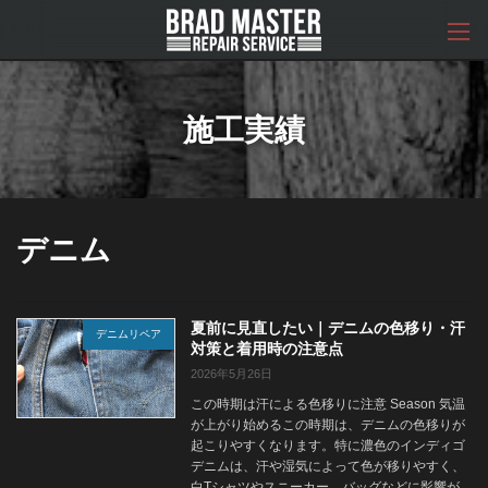
コ
ナ
ン
ビ
テ
ゲ
ン
ー
ツ
シ
へ
ョ
施工実績
ス
ン
キ
に
ッ
移
プ
動
デニム
夏前に見直したい｜デニムの色移り・汗
デニムリペア
対策と着用時の注意点
2026年5月26日
この時期は汗による色移りに注意 Season 気温
が上がり始めるこの時期は、デニムの色移りが
起こりやすくなります。特に濃色のインディゴ
デニムは、汗や湿気によって色が移りやすく、
白Tシャツやスニーカー、バッグなどに影響が