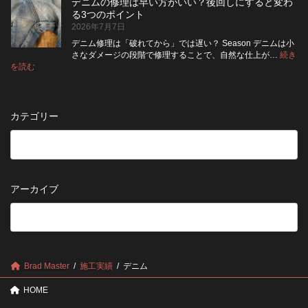
納
デニムの修理は早い方がいい？後回しにすると変わ
行
方
イ
品
る3つのポイント
前
が
ン
受
2026年7月7日
に
い
ト
付
チ
い？
デニム修理は「破れてから」では遅い？ Season デニムは小
終
ェ
長
さなダメージの段階で修理することで、自然な仕上が…
続き
了
ッ
持
:
を読む
の
デ
ク！
ち
お
ニ
デ
さ
知
ム
ニ
せ
ら
の
ム
る
カテゴリー
せ
修
を
た
理
長
め
は
持
の
早
ち
保
い
さ
管
方
せ
方
アーカイブ
が
る
法
5
い
つ
い？
の
後
確
回
認
し
ポ
に
Brad Master
施工実績
デニム
イ
す
ン
る
HOME
ト
と