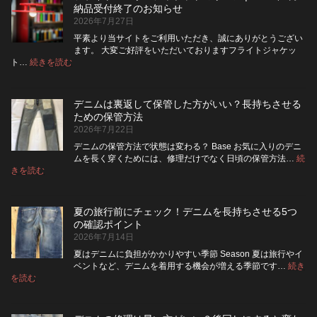
は
ッ
納品受付終了のお知らせ
洗
パ
2026年7月27日
濯
ー
ネ
に
平素より当サイトをご利用いただき、誠にありがとうござい
ッ
交
ます。 大変ご好評をいただいておりますフライトジャケッ
ト
換
:
ト…
続きを読む
フ
に
で
ラ
入
き
イ
れ
る？
デニムは裏返して保管した方がいい？長持ちさせる
ト・
て
使
ための保管方法
レ
洗
い
2026年7月22日
ザ
っ
や
ー
た
す
デニムの保管方法で状態は変わる？ Base お気に入りのデニ
ジ
方
さ
ムを長く穿くためには、修理だけでなく日頃の保管方法…
続
ャ
が
:
を
きを読む
デ
ケ
い
高
ニ
ッ
い？
め
ム
ト
長
る
夏の旅行前にチェック！デニムを長持ちさせる5つ
は
の
持
カ
の確認ポイント
裏
リ
ち
ス
2026年7月14日
返
ペ
さ
タ
し
ア
せ
ム
夏はデニムに負担がかかりやすい季節 Season 夏は旅行やイ
|
て
る
方
ベントなど、デニムを着用する機会が増える季節です…
続き
2026
保
:
洗
法
を読む
年
夏
管
濯
8
の
し
の
月
旅
た
ポ