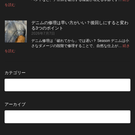
2026
保
:
洗
法
を読む
年
夏
管
濯
8
の
し
の
月
旅
た
ポ
納
デニムの修理は早い方がいい？後回しにすると変わ
行
方
イ
品
る3つのポイント
前
が
ン
受
2026年7月7日
に
い
ト
付
チ
い？
デニム修理は「破れてから」では遅い？ Season デニムは小
終
ェ
長
さなダメージの段階で修理することで、自然な仕上が…
続き
了
ッ
持
:
を読む
の
デ
ク！
ち
お
ニ
デ
さ
知
ム
ニ
せ
ら
の
ム
る
カテゴリー
せ
修
を
た
理
長
め
は
持
の
早
ち
保
い
さ
管
方
せ
方
アーカイブ
が
る
法
5
い
つ
い？
の
後
確
回
認
し