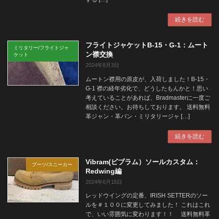
続きを読む
フライトジャケットB-15・G-1：ムート
ミリタリー/フライトジャ
ン襟交換
ケット
2024年8月3日
ムートン襟用の原皮が、入荷しました！B-15・
G-1 襟の経年劣化で、どうしたもんかと！思い
考えていることがあれば、Bradmasterに一度ご
相談ください。お待ちしております。 送料無料
革ジャン・革パン・ミリタリージャ […]
続きを読む
Vibram(ビブラム）ソールカスタム：
ブーツ/スニーカー
Redwing編
2024年6月15日
レッドウイングの定番、IRISH SETTERのソー
ルを＃１００に変更してみました！ これはこれ
で、いい雰囲気に変わります！！ 送料無料革