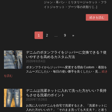
ジャン・革パン・ミリタリージャケット・フラ
イトジャケット・ブーツ等の衣類リ […]
続きを読む
投
固
固
固
1
2
…
9
»
定
定
定
稿
ペ
ペ
ペ
ー
ー
ー
の
デニムのボタンフライをジッパーに交換できる？使
ジ
ジ
ジ
いやすさを高めるカスタム方法
ペ
2026年8月4日
ボタンフライからジッパーへ変更する理由 Custom ・着脱を
ー
スムーズにしたい・毎日の使い勝手を良くしたい・見…
続き
:
を読む
ジ
デ
ニ
送
ム
デニムは洗濯ネットに入れて洗った方がいい？長持
の
り
ちさせる洗濯のポイント
ボ
2026年7月28日
タ
ン
お気に入りのデニムを自宅で洗濯するとき、「洗濯ネットに
フ
入れた方がいいの？」「そのまま洗っても大丈夫？」と迷う