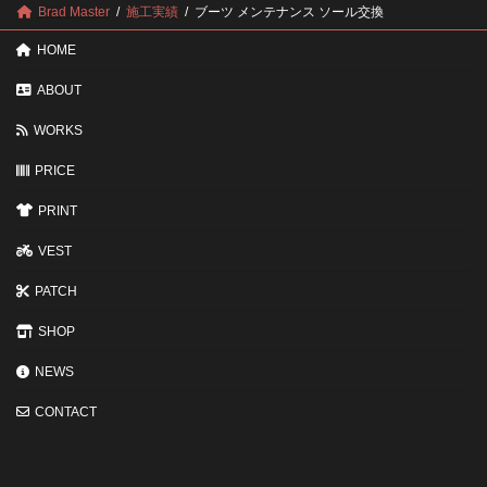
ポ
に
Brad Master
施工実績
ブーツ メンテナンス ソール交換
イ
す
ン
る
HOME
ト
と
変
ABOUT
わ
る
WORKS
3
つ
の
PRICE
ポ
イ
PRINT
ン
ト
VEST
PATCH
SHOP
NEWS
CONTACT