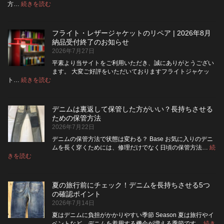
ラ
:
方…
続きを読む
デ
イ
ニ
を
ム
ジ
フライト・レザージャケットのリペア | 2026年8月
は
ッ
納品受付終了のお知らせ
洗
パ
2026年7月27日
濯
ー
ネ
に
平素より当サイトをご利用いただき、誠にありがとうござい
ッ
交
ます。 大変ご好評をいただいておりますフライトジャケッ
ト
換
:
ト…
続きを読む
フ
に
で
ラ
入
き
イ
れ
る？
デニムは裏返して保管した方がいい？長持ちさせる
ト・
て
使
ための保管方法
レ
洗
い
2026年7月22日
ザ
っ
や
ー
た
す
デニムの保管方法で状態は変わる？ Base お気に入りのデニ
ジ
方
さ
ムを長く穿くためには、修理だけでなく日頃の保管方法…
続
ャ
が
:
を
きを読む
デ
ケ
い
高
ニ
ッ
い？
め
ム
ト
長
る
夏の旅行前にチェック！デニムを長持ちさせる5つ
は
の
持
カ
の確認ポイント
裏
リ
ち
ス
2026年7月14日
返
ペ
さ
タ
し
ア
せ
ム
夏はデニムに負担がかかりやすい季節 Season 夏は旅行やイ
|
て
る
方
ベントなど、デニムを着用する機会が増える季節です…
続き