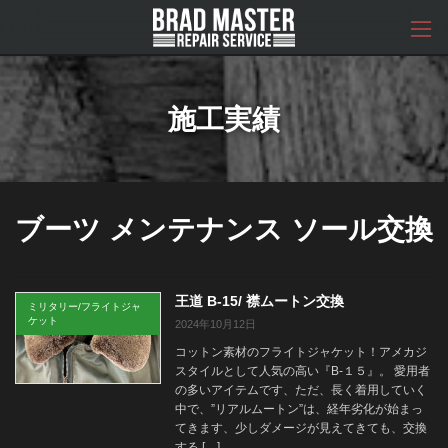
コ
ナ
ン
ビ
テ
ゲ
ン
ー
ツ
シ
へ
ョ
施工実績
ス
ン
キ
に
ッ
移
プ
動
ブーツ メンテナンス ソール交換
王道 B-15/ 襟ムートン交換
ミリタリー/フライトジャ
ケット
2024年10月12日
コットン素材のフライトジャケット！アメカジ
スタイルとして人気の高い『B-１５』。 愛用者
の多いアイテムです、ただ、長く着用していく
中で、”リアルムートン”は、経年劣化が始まっ
てきます、少しダメージが見えてきても、交換
する […]