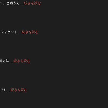
:
夫？」と迷う方…
続きを読む
ン
デ
フ
ニ
ラ
ム
イ
は
を
洗
ジ
濯
ッ
:
トジャケット…
続きを読む
ネ
パ
フ
ッ
ー
ラ
ト
に
イ
に
交
ト・
入
換
レ
れ
で
ザ
て
き
:
保管方法…
続きを読む
ー
洗
る？
デ
ジ
っ
使
ニ
ャ
た
い
ム
ケ
方
や
は
ッ
が
す
裏
ト
い
さ
返
の
い？
:
節です…
続きを読む
を
し
リ
夏
長
高
て
ペ
の
持
め
保
ア
旅
ち
る
管
|
行
さ
カ
し