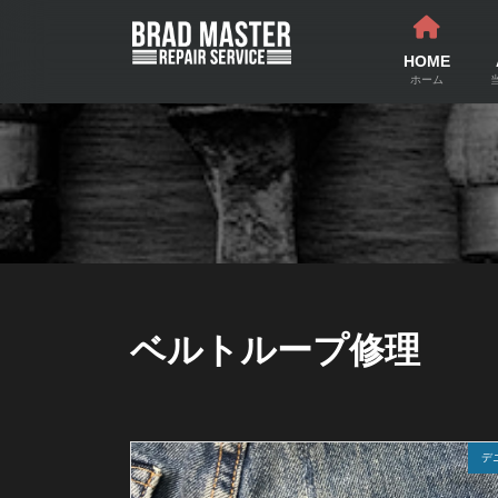
コ
ナ
ン
ビ
テ
ゲ
HOME
ン
ー
ホーム
ツ
シ
へ
ョ
ス
ン
キ
に
ッ
移
プ
動
ベルトループ修理
デ