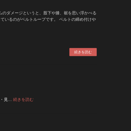
デニムのダメージというと、股下や膝、裾を思い浮かべる
ているのがベルトループです。 ベルトの締め付けや
続きを読む
:
い・見…
続きを読む
デ
ニ
ム
の
ボ
タ