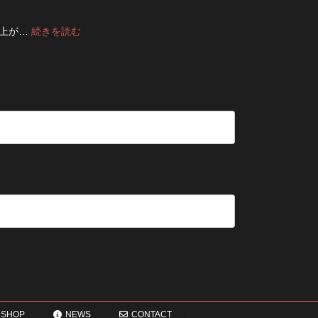
2026
前
せ
ス
た
年
に
る
タ
方
8
:
仕上が…
続きを読む
チ
洗
ム
が
月
デ
ェ
濯
方
い
納
ニ
ッ
の
法
い？
品
ム
ク！
ポ
長
受
の
デ
イ
持
付
修
ニ
ン
ち
終
理
ム
ト
さ
了
は
を
せ
の
早
長
る
お
い
持
た
知
方
ち
め
ら
が
さ
の
せ
い
せ
保
い？
る
管
後
5
方
回
つ
法
し
の
に
確
す
認
る
ポ
と
イ
変
ン
わ
ト
SHOP
NEWS
CONTACT