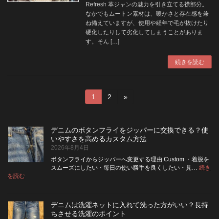
Refresh 革ジャンの魅力を引き立てる襟部分。
なかでもムートン素材は、暖かさと存在感を兼
ね備えていますが、使用や経年で毛が抜けたり
硬化したりして劣化してしまうことがありま
す。そん […]
続きを読む
投
固
固
1
2
»
定
定
稿
ペ
ペ
ー
ー
の
デニムのボタンフライをジッパーに交換できる？使
ジ
ジ
いやすさを高めるカスタム方法
ペ
2026年8月4日
ボタンフライからジッパーへ変更する理由 Custom ・着脱を
ー
スムーズにしたい・毎日の使い勝手を良くしたい・見…
続き
:
を読む
ジ
デ
ニ
送
ム
デニムは洗濯ネットに入れて洗った方がいい？長持
の
り
ちさせる洗濯のポイント
ボ