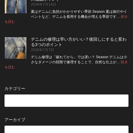
裏
リ
ち
ス
2026年7月14日
返
ペ
さ
タ
し
ア
せ
ム
夏はデニムに負担がかかりやすい季節 Season 夏は旅行やイ
|
て
る
方
ベントなど、デニムを着用する機会が増える季節です…
続き
2026
保
:
洗
法
を読む
年
夏
管
濯
8
の
し
の
月
旅
た
ポ
納
デニムの修理は早い方がいい？後回しにすると変わ
行
方
イ
品
る3つのポイント
前
が
ン
受
2026年7月7日
に
い
ト
付
チ
い？
デニム修理は「破れてから」では遅い？ Season デニムは小
終
ェ
長
さなダメージの段階で修理することで、自然な仕上が…
続き
了
ッ
持
:
を読む
の
デ
ク！
ち
お
ニ
デ
さ
知
ム
ニ
せ
ら
の
ム
る
カテゴリー
せ
修
を
た
理
長
め
は
持
の
早
ち
保
い
さ
管
方
せ
方
アーカイブ
が
る
法
5
い
つ
い？