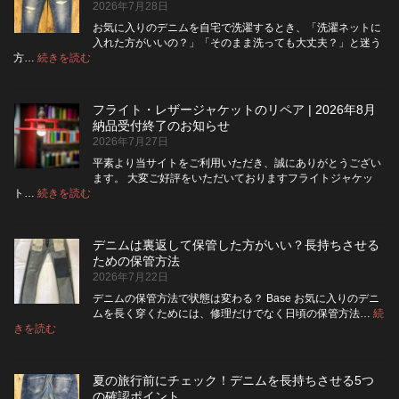
2026年7月28日
タ
ン
お気に入りのデニムを自宅で洗濯するとき、「洗濯ネットに
フ
入れた方がいいの？」「そのまま洗っても大丈夫？」と迷う
ラ
:
方…
続きを読む
デ
イ
ニ
を
ム
ジ
フライト・レザージャケットのリペア | 2026年8月
は
ッ
納品受付終了のお知らせ
洗
パ
2026年7月27日
濯
ー
ネ
に
平素より当サイトをご利用いただき、誠にありがとうござい
ッ
交
ます。 大変ご好評をいただいておりますフライトジャケッ
ト
換
:
ト…
続きを読む
フ
に
で
ラ
入
き
イ
れ
る？
デニムは裏返して保管した方がいい？長持ちさせる
ト・
て
使
ための保管方法
レ
洗
い
2026年7月22日
ザ
っ
や
ー
た
す
デニムの保管方法で状態は変わる？ Base お気に入りのデニ
ジ
方
さ
ムを長く穿くためには、修理だけでなく日頃の保管方法…
続
ャ
が
:
を
きを読む
デ
ケ
い
高
ニ
ッ
い？
め
ム
ト
長
る
夏の旅行前にチェック！デニムを長持ちさせる5つ
は
の
持
カ
の確認ポイント