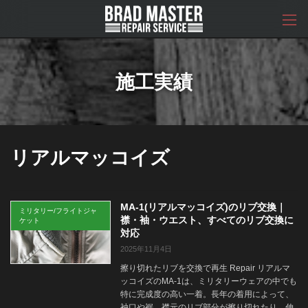
コ
ナ
ン
ビ
テ
ゲ
ン
ー
ツ
シ
へ
ョ
施工実績
ス
ン
キ
に
ッ
移
プ
動
リアルマッコイズ
MA-1(リアルマッコイズ)のリブ交換｜
ミリタリー/フライトジャ
襟・袖・ウエスト、すべてのリブ交換に
ケット
対応
2025年11月4日
擦り切れたリブを交換で再生 Repair リアルマ
ッコイズのMA-1は、ミリタリーウェアの中でも
特に完成度の高い一着。長年の着用によって、
袖口や裾、襟元のリブ部分が擦り切れたり、伸