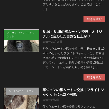
びたりすることがあります。当店では、こう
[…]
続きを読む
B-10・B-15の襟ムートン交換｜オリジ
ミリタリー/フライトジャ
ナルに合わせた自然な仕上がり
ケット
2025年10月28日
劣化したムートン襟を交換で再生 Restore B-10
やB-15といったフライトジャケットは、防寒性
と存在感を兼ね備えたムートン襟が特徴的なモ
デルです。しかし、長年の着用や保管状態によ
って、ムートンが潰れたり、毛が抜け […]
続きを読む
革ジャンの襟ムートン交換｜フライトジ
ムートン/コヨーテファー
ャケットにも対応可能
2025年9月2日
傷んだムートン襟を交換でリフレッシュ