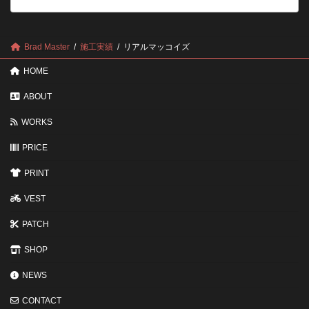
の
後
確
回
認
し
ポ
に
Brad Master
施工実績
リアルマッコイズ
イ
す
ン
る
HOME
ト
と
変
ABOUT
わ
る
WORKS
3
つ
の
PRICE
ポ
イ
PRINT
ン
ト
VEST
PATCH
SHOP
NEWS
CONTACT