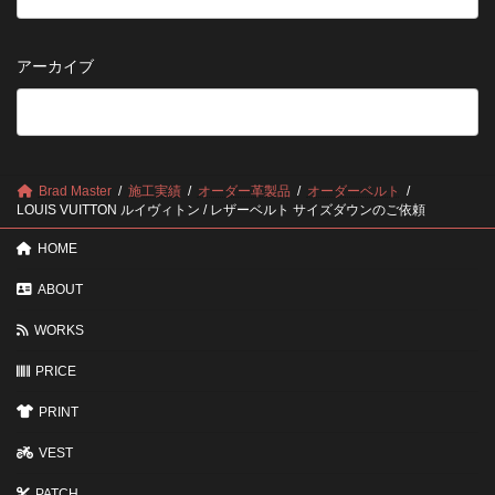
早
ち
保
い
さ
管
方
せ
方
アーカイブ
が
る
法
5
い
つ
い？
の
後
確
回
認
し
ポ
に
Brad Master
施工実績
オーダー革製品
オーダーベルト
イ
す
LOUIS VUITTON ルイヴィトン / レザーベルト サイズダウンのご依頼
ン
る
ト
と
HOME
変
わ
ABOUT
る
3
WORKS
つ
の
ポ
PRICE
イ
ン
PRINT
ト
VEST
PATCH