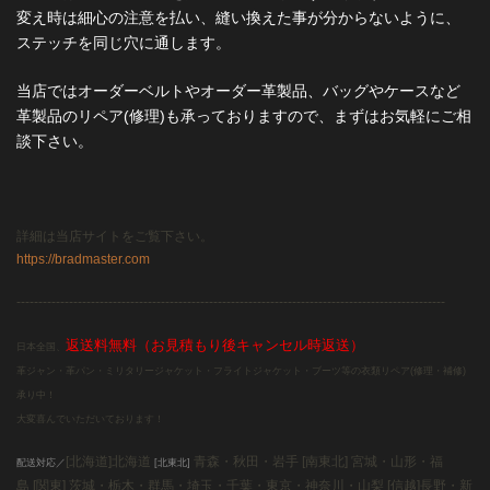
変え時は細心の注意を払い、縫い換えた事が分からないように、
ステッチを同じ穴に通します。
当店ではオーダーベルトやオーダー革製品、バッグやケースなど
革製品のリペア(修理)も承っておりますので、まずはお気軽にご相
談下さい。
詳細は当店サイトをご覧下さい。
https://bradmaster.com
--------------------------------------------------------------------------------------------------
返送料無料（お見積もり後キャンセル時返送）
日本全国、
革ジャン・革パン・ミリタリージャケット・フライトジャケット・ブーツ等の衣類リペア(修理・補修)
承り中！
大変喜んでいただいております！
[北海道]北海道
青森・秋田・岩手 [南東北]
宮城・山形・福
配送対応／
[北東北]
島 [関東]
茨城・栃木・群馬・埼玉・千葉・東京・神奈川・山梨 [信越]
長野・新