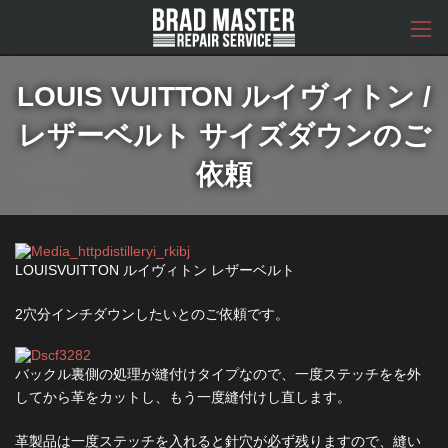
コ
ナ
ン
ビ
テ
ゲ
ン
ー
ツ
シ
LOUIS VUITTON ルイヴィトン /
へ
ョ
ス
ン
レザーベルト サイズダウンのご
キ
に
ッ
移
依頼
プ
動
LOUISVUITTON ルイヴィトン レザーベルト
2穴分インチダウンしたいとのご依頼です。
バックル裏側の処理が縫付けタイプなので、一度ステッチをを外
してから革をカットし、もう一度縫付けし直します。
革製品は一度ステッチを入れると針穴が必ず残りますので、縫い