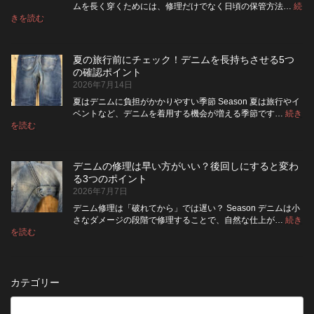
ジ
方
さ
ムを長く穿くためには、修理だけでなく日頃の保管方法…
続
ャ
が
:
を
きを読む
デ
ケ
い
高
ニ
ッ
い？
め
ム
ト
長
る
夏の旅行前にチェック！デニムを長持ちさせる5つ
は
の
持
カ
の確認ポイント
裏
リ
ち
ス
2026年7月14日
返
ペ
さ
タ
し
ア
せ
ム
夏はデニムに負担がかかりやすい季節 Season 夏は旅行やイ
|
て
る
方
ベントなど、デニムを着用する機会が増える季節です…
続き
2026
保
:
洗
法
を読む
年
夏
管
濯
8
の
し
の
月
旅
た
ポ
納
デニムの修理は早い方がいい？後回しにすると変わ
行
方
イ
品
る3つのポイント
前
が
ン
受
2026年7月7日
に
い
ト
付
チ
い？
デニム修理は「破れてから」では遅い？ Season デニムは小
終
ェ
長
さなダメージの段階で修理することで、自然な仕上が…
続き
了
ッ
持
:
を読む
の
デ
ク！
ち
お
ニ
デ
さ
知
ム
ニ
せ
ら
の
ム
る
カテゴリー
せ
修
を
た
理
長
め
は
持
の