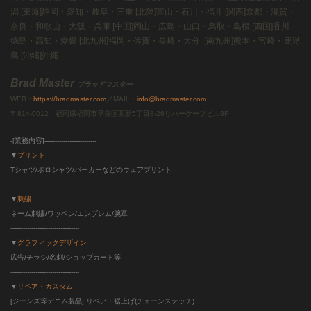
潟 [東海]
静岡・愛知・岐阜・三重
[北陸]
富山・石川・福井
[関西]
京都・滋賀・
奈良・和歌山・大阪・兵庫
[中国]
岡山・広島・山口・鳥取・島根
[四国]
香川・
徳島・高知・愛媛
[北九州]
福岡・佐賀・長崎・大分
[南九州]
熊本・宮崎・鹿児
島
[沖縄]
沖縄
Brad Master
ブラッドマスター
WEB：
https://bradmaster.com
／MAIL：
info@bradmaster.com
〒814-0012 福岡県福岡市早良区西新5丁目8-26リバーケープビル3F
-[業務内容]-------------------------
▼
プリント
Tシャツ/ポロシャツ/パーカーなどのウェアプリント
---------------------------------
▼
刺繍
ネーム刺繍/ワッペン/エンブレム/腕章
---------------------------------
▼
グラフィックデザイン
広告/チラシ/名刺/ショップカード等
---------------------------------
▼
リペア・カスタム
[ジーンズ等デニム製品] リペア・裾上げ(チェーンステッチ)