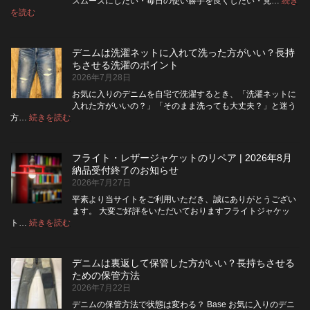
スムーズにしたい・毎日の使い勝手を良くしたい・見…
続き
:
を読む
デ
ニ
ム
デニムは洗濯ネットに入れて洗った方がいい？長持
の
ちさせる洗濯のポイント
ボ
2026年7月28日
タ
ン
お気に入りのデニムを自宅で洗濯するとき、「洗濯ネットに
フ
入れた方がいいの？」「そのまま洗っても大丈夫？」と迷う
ラ
:
方…
続きを読む
デ
イ
ニ
を
ム
ジ
フライト・レザージャケットのリペア | 2026年8月
は
ッ
納品受付終了のお知らせ
洗
パ
2026年7月27日
濯
ー
ネ
に
平素より当サイトをご利用いただき、誠にありがとうござい
ッ
交
ます。 大変ご好評をいただいておりますフライトジャケッ
ト
換
:
ト…
続きを読む
フ
に
で
ラ
入
き
イ
れ
る？
デニムは裏返して保管した方がいい？長持ちさせる
ト・
て
使
ための保管方法
レ
洗
い
2026年7月22日
ザ
っ
や
ー
た
す
デニムの保管方法で状態は変わる？ Base お気に入りのデニ