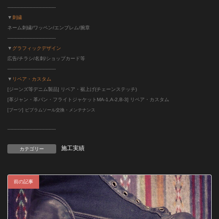
---------------------------------
▼
刺繍
ネーム刺繍/ワッペン/エンブレム/腕章
---------------------------------
▼
グラフィックデザイン
広告/チラシ/名刺/ショップカード等
---------------------------------
▼
リペア・カスタム
[ジーンズ等デニム製品] リペア・裾上げ(チェーンステッチ)
[革ジャン・革パン・フライトジャケットMA-1,A-2,B-3] リペア・カスタム
[ブーツ] ビブラムソール交換・メンテナンス
--------------------------
-------
施工実績
カテゴリー
前の記事