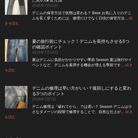
レ
洗
い
2026年7月22日
ザ
っ
や
ー
た
す
デニムの保管方法で状態は変わる？ Base お気に入りのデニ
ジ
方
さ
ムを長く穿くためには、修理だけでなく日頃の保管方法…
続
ャ
が
:
を
きを読む
デ
ケ
い
高
ニ
ッ
い？
め
ム
ト
長
る
夏の旅行前にチェック！デニムを長持ちさせる5つ
は
の
持
カ
の確認ポイント
裏
リ
ち
ス
2026年7月14日
返
ペ
さ
タ
し
ア
せ
ム
夏はデニムに負担がかかりやすい季節 Season 夏は旅行やイ
|
て
る
方
ベントなど、デニムを着用する機会が増える季節です…
続き
2026
保
:
洗
法
を読む
年
夏
管
濯
8
の
し
の
月
旅
た
ポ
納
デニムの修理は早い方がいい？後回しにすると変わ
行
方
イ
品
る3つのポイント
前
が
ン
受
2026年7月7日
に
い
ト
付
チ
い？
デニム修理は「破れてから」では遅い？ Season デニムは小
終
ェ
長
さなダメージの段階で修理することで、自然な仕上が…
続き
了
ッ
持
:
を読む
の
デ
ク！
ち
お
ニ
デ
さ
知
ム
ニ
せ
ら
の
ム
る