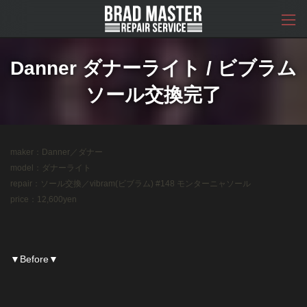
コ
ナ
ン
ビ
テ
ゲ
ン
ー
ツ
シ
Danner ダナーライト / ビブラム
へ
ョ
ス
ン
ソール交換完了
キ
に
ッ
移
プ
動
maker：Danner／ダナー
model：ダナーライト
repair：ソール交換／vibram(ビブラム) #148 モンターニャソール
price：12,600yen
▼Before▼