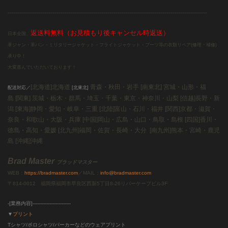
--------------------------------------------------------------------------------------------------
返送料無料（お見積もり後キャンセル時返送）
日本全国、
革ジャン・革パン・ミリタリージャケット・フライトジャケット・ブーツ等の衣類リペア(修理・補修)
承り中！
大変喜んでいただいております！
[北海道]北海道
青森・秋田・岩手 [南東北]
宮城・山形・福
配送対応／
[北東北]
島 [関東]
茨城・栃木・群馬・埼玉・千葉・東京・神奈川・山梨 [信越]
長野・新
潟 [東海]
静岡・愛知・岐阜・三重
[北陸]
富山・石川・福井
[関西]
京都・滋賀・
奈良・和歌山・大阪・兵庫
[中国]
岡山・広島・山口・鳥取・島根
[四国]
香川・
徳島・高知・愛媛
[北九州]
福岡・佐賀・長崎・大分
[南九州]
熊本・宮崎・鹿児
島
[沖縄]
沖縄
Brad Master
ブラッドマスター
WEB：
https://bradmaster.com
／MAIL：
info@bradmaster.com
〒814-0012 福岡県福岡市早良区西新5丁目8-26リバーケープビル3F
-[業務内容]-------------------------
▼
プリント
Tシャツ/ポロシャツ/パーカーなどのウェアプリント