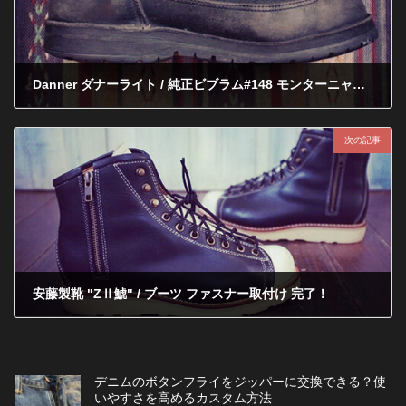
Danner ダナーライト / 純正ビブラム#148 モンターニャソール交換
2012年7月25日
次の記事
安藤製靴 "ZⅡ鯱" / ブーツ ファスナー取付け 完了！
2012年8月7日
デニムのボタンフライをジッパーに交換できる？使
いやすさを高めるカスタム方法