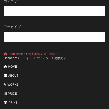
カテゴリー
せ
修
を
た
理
長
め
は
持
の
早
ち
保
い
さ
管
方
せ
方
アーカイブ
が
る
法
5
い
つ
い？
の
後
確
回
認
し
ポ
に
Brad Master
施工実績
施工実績
イ
す
Danner ダナーライト / ビブラムソール交換完了
ン
る
ト
と
HOME
変
わ
ABOUT
る
3
WORKS
つ
の
ポ
PRICE
イ
ン
PRINT
ト