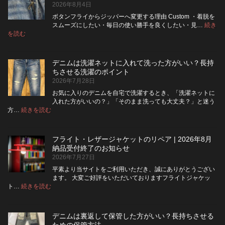
2026年8月4日
ボタンフライからジッパーへ変更する理由 Custom ・着脱を
スムーズにしたい・毎日の使い勝手を良くしたい・見…
続き
:
を読む
デ
ニ
ム
デニムは洗濯ネットに入れて洗った方がいい？長持
の
ちさせる洗濯のポイント
ボ
2026年7月28日
タ
ン
お気に入りのデニムを自宅で洗濯するとき、「洗濯ネットに
フ
入れた方がいいの？」「そのまま洗っても大丈夫？」と迷う
ラ
:
方…
続きを読む
デ
イ
ニ
を
ム
ジ
フライト・レザージャケットのリペア | 2026年8月
は
ッ
納品受付終了のお知らせ
洗
パ
2026年7月27日
濯
ー
ネ
に
平素より当サイトをご利用いただき、誠にありがとうござい
ッ
交
ます。 大変ご好評をいただいておりますフライトジャケッ
ト
換
:
ト…
続きを読む
フ
に
で
ラ
入
き
イ
れ
る？
デニムは裏返して保管した方がいい？長持ちさせる
ト・
て
使
ための保管方法