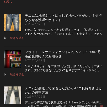
:
を読む
デ
ニ
ム
デニムは洗濯ネットに入れて洗った方がいい？長持
の
ちさせる洗濯のポイント
ボ
2026年7月28日
タ
ン
お気に入りのデニムを自宅で洗濯するとき、「洗濯ネットに
フ
入れた方がいいの？」「そのまま洗っても大丈夫？」と迷う
ラ
:
方…
続きを読む
デ
イ
ニ
を
ム
ジ
フライト・レザージャケットのリペア | 2026年8月
は
ッ
納品受付終了のお知らせ
洗
パ
2026年7月27日
濯
ー
ネ
に
平素より当サイトをご利用いただき、誠にありがとうござい
ッ
交
ます。 大変ご好評をいただいておりますフライトジャケッ
ト
換
:
ト…
続きを読む
フ
に
で
ラ
入
き
イ
れ
る？
デニムは裏返して保管した方がいい？長持ちさせる
ト・
て
使
ための保管方法
レ
洗
い
2026年7月22日
ザ
っ
や
ー
た
す
デニムの保管方法で状態は変わる？ Base お気に入りのデニ
ジ
方
さ
ムを長く穿くためには、修理だけでなく日頃の保管方法…
続