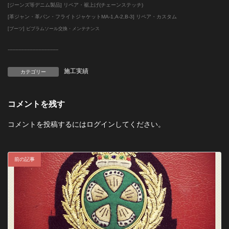
[ジーンズ等デニム製品] リペア・裾上げ(チェーンステッチ)
[革ジャン・革パン・フライトジャケットMA-1,A-2,B-3] リペア・カスタム
[ブーツ] ビブラムソール交換・メンテナンス
--------------------------
-------
施工実績
カテゴリー
コメントを残す
コメントを投稿するには
ログイン
してください。
前の記事