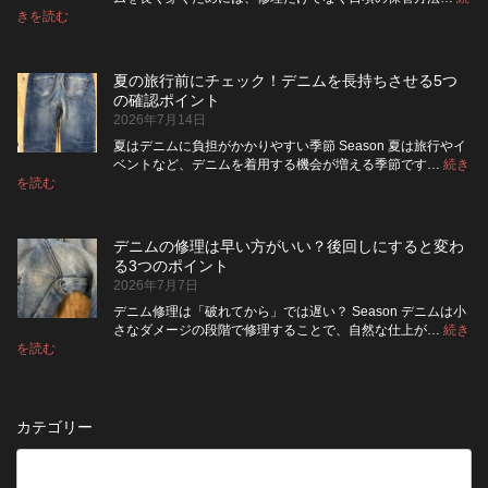
ャ
が
:
を
きを読む
デ
ケ
い
高
ニ
ッ
い？
め
ム
ト
長
る
夏の旅行前にチェック！デニムを長持ちさせる5つ
は
の
持
カ
の確認ポイント
裏
リ
ち
ス
2026年7月14日
返
ペ
さ
タ
し
ア
せ
ム
夏はデニムに負担がかかりやすい季節 Season 夏は旅行やイ
|
て
る
方
ベントなど、デニムを着用する機会が増える季節です…
続き
2026
保
:
洗
法
を読む
年
夏
管
濯
8
の
し
の
月
旅
た
ポ
納
デニムの修理は早い方がいい？後回しにすると変わ
行
方
イ
品
る3つのポイント
前
が
ン
受
2026年7月7日
に
い
ト
付
チ
い？
デニム修理は「破れてから」では遅い？ Season デニムは小
終
ェ
長
さなダメージの段階で修理することで、自然な仕上が…
続き
了
ッ
持
:
を読む
の
デ
ク！
ち
お
ニ
デ
さ
知
ム
ニ
せ
ら
の
ム
る
カテゴリー
せ
修
を
た
理
長
め
は
持
の