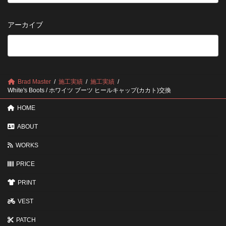
早
ち
保
い
さ
管
方
せ
方
アーカイブ
が
る
法
5
い
つ
い？
の
後
確
回
認
し
ポ
に
Brad Master
施工実績
施工実績
イ
す
White's Boots / ホワイツ ブーツ ヒールキャップ(カカト)交換
ン
る
ト
と
HOME
変
わ
ABOUT
る
3
WORKS
つ
の
ポ
PRICE
イ
ン
PRINT
ト
VEST
PATCH