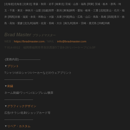
[北海道]北海道
[北東北]
青森・秋田・岩手 [南東北]
宮城・山形・福島 [関東]
茨城・栃木・群馬・埼
玉・千葉・東京・神奈川・山梨 [信越]
長野・新潟 [東海]
静岡・愛知・岐阜・三重
[北陸]
富山・石川・福
井
[関西]
京都・滋賀・奈良・和歌山・大阪・兵庫
[中国]
岡山・広島・山口・鳥取・島根
[四国]
香川・徳
島・高知・愛媛
[北九州]
福岡・佐賀・長崎・大分
[南九州]
熊本・宮崎・鹿児島
[沖縄]
沖縄
Brad Master
ブラッドマスター
WEB：
https://bradmaster.com
／MAIL：
info@bradmaster.com
〒814-0012 福岡県福岡市早良区西新5丁目8-26リバーケープビル3F
-[業務内容]-------------------------
▼
プリント
Tシャツ/ポロシャツ/パーカーなどのウェアプリント
---------------------------------
▼
刺繍
ネーム刺繍/ワッペン/エンブレム/腕章
---------------------------------
▼
グラフィックデザイン
広告/チラシ/名刺/ショップカード等
---------------------------------
▼
リペア・カスタム