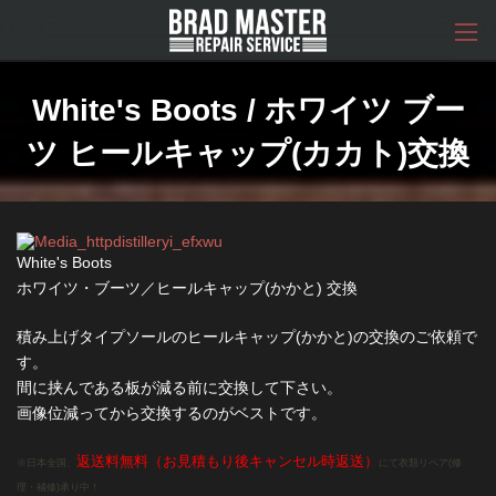
コ
ナ
ン
ビ
テ
ゲ
ン
ー
ツ
シ
White's Boots / ホワイツ ブー
へ
ョ
ス
ン
ツ ヒールキャップ(カカト)交換
キ
に
ッ
移
プ
動
White's Boots
ホワイツ・ブーツ／ヒールキャップ(かかと) 交換
積み上げタイプソールのヒールキャップ(かかと)の交換のご依頼で
す。
間に挟んである板が減る前に交換して下さい。
画像位減ってから交換するのがベストです。
返送料無料（お見積もり後キャンセル時返送）
※日本全国、
にて衣類リペア(修
理・補修)承り中！