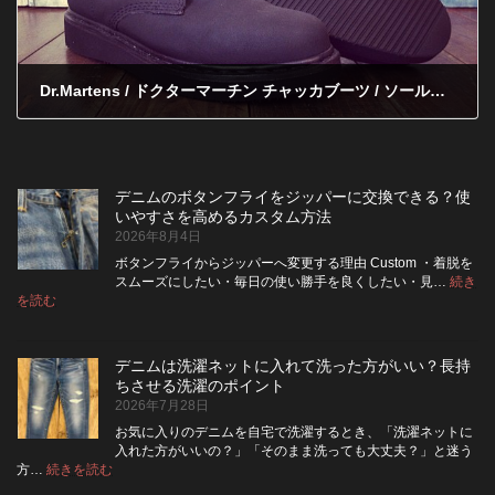
Dr.Martens / ドクターマーチン チャッカブーツ / ソールカスタム after
2011年12月29日
デニムのボタンフライをジッパーに交換できる？使
いやすさを高めるカスタム方法
2026年8月4日
ボタンフライからジッパーへ変更する理由 Custom ・着脱を
スムーズにしたい・毎日の使い勝手を良くしたい・見…
続き
:
を読む
デ
ニ
ム
デニムは洗濯ネットに入れて洗った方がいい？長持
の
ちさせる洗濯のポイント
ボ
2026年7月28日
タ
ン
お気に入りのデニムを自宅で洗濯するとき、「洗濯ネットに
フ
入れた方がいいの？」「そのまま洗っても大丈夫？」と迷う
ラ
:
方…
続きを読む
デ
イ