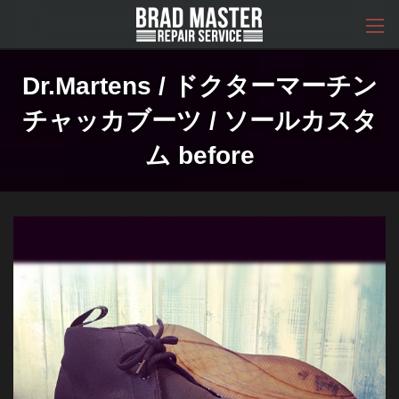
コ
ナ
ン
ビ
テ
ゲ
ン
ー
ツ
シ
Dr.Martens / ドクターマーチン
へ
ョ
ス
ン
チャッカブーツ / ソールカスタ
キ
に
ッ
移
ム before
プ
動