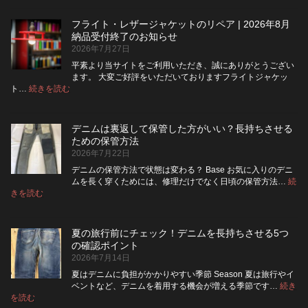
ニ
を
ム
ジ
フライト・レザージャケットのリペア | 2026年8月
は
ッ
納品受付終了のお知らせ
洗
パ
2026年7月27日
濯
ー
ネ
に
平素より当サイトをご利用いただき、誠にありがとうござい
ッ
交
ます。 大変ご好評をいただいておりますフライトジャケッ
ト
換
:
ト…
続きを読む
フ
に
で
ラ
入
き
イ
れ
る？
デニムは裏返して保管した方がいい？長持ちさせる
ト・
て
使
ための保管方法
レ
洗
い
2026年7月22日
ザ
っ
や
ー
た
す
デニムの保管方法で状態は変わる？ Base お気に入りのデニ
ジ
方
さ
ムを長く穿くためには、修理だけでなく日頃の保管方法…
続
ャ
が
:
を
きを読む
デ
ケ
い
高
ニ
ッ
い？
め
ム
ト
長
る
夏の旅行前にチェック！デニムを長持ちさせる5つ
は
の
持
カ
の確認ポイント
裏
リ
ち
ス
2026年7月14日
返
ペ
さ
タ
し
ア
せ
ム
夏はデニムに負担がかかりやすい季節 Season 夏は旅行やイ
|
て
る
方
ベントなど、デニムを着用する機会が増える季節です…
続き
2026
保
:
洗
法
を読む
年
夏
管