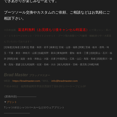
できあがりが楽しみな一足です。
ブーツソール交換やカスタムのご依頼、ご相談などはお気軽にご
相談下さい。
返送料無料（お見積もり後キャンセル時返送）
※日本全国、
にて革ジャン・革パ
ン・ミリタリージャケット・フライトジャケット・ブーツ等の衣類リペア(修理・補修)承り中！大変喜
んでいただいております！
[北海道]北海道
[北東北]
青森・秋田・岩手 [南東北]
宮城・山形・福島 [関東]
茨城・栃木・群馬・埼
玉・千葉・東京・神奈川・山梨 [信越]
長野・新潟 [東海]
静岡・愛知・岐阜・三重
[北陸]
富山・石川・福
井
[関西]
京都・滋賀・奈良・和歌山・大阪・兵庫
[中国]
岡山・広島・山口・鳥取・島根
[四国]
香川・徳
島・高知・愛媛
[北九州]
福岡・佐賀・長崎・大分
[南九州]
熊本・宮崎・鹿児島
[沖縄]
沖縄
Brad Master
ブラッドマスター
WEB：
https://bradmaster.com
／MAIL：
info@bradmaster.com
〒814-0012 福岡県福岡市早良区西新5丁目8-26リバーケープビル3F
-[業務内容]-------------------------
▼
プリント
Tシャツ/ポロシャツ/パーカーなどのウェアプリント
---------------------------------