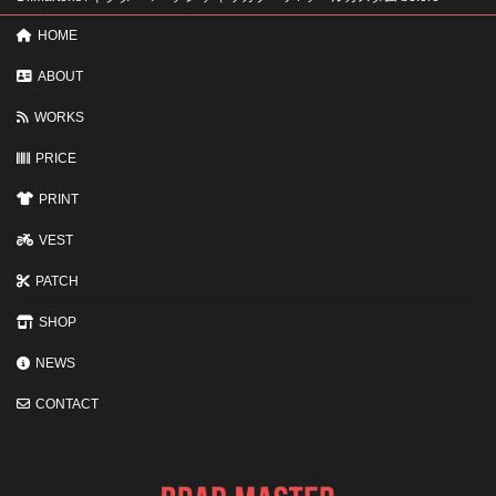
ン
る
ト
と
HOME
変
わ
ABOUT
る
3
WORKS
つ
の
ポ
PRICE
イ
ン
PRINT
ト
VEST
PATCH
SHOP
NEWS
CONTACT