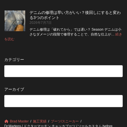
濯
8
の
し
の
月
旅
た
ポ
納
デニムの修理は早い方がいい？後回しにすると変わ
行
方
イ
品
る3つのポイント
前
が
ン
受
2026年7月7日
に
い
ト
付
チ
い？
デニム修理は「破れてから」では遅い？ Season デニムは小
終
ェ
長
さなダメージの段階で修理することで、自然な仕上が…
続き
了
ッ
持
:
を読む
の
デ
ク！
ち
お
ニ
デ
さ
知
ム
ニ
せ
ら
の
ム
る
カテゴリー
せ
修
を
た
理
長
め
は
持
の
早
ち
保
い
さ
管
方
せ
方
アーカイブ
が
る
法
5
い
つ
い？
の
後
確
回
認
し
ポ
に
Brad Master
施工実績
ブーツ/スニーカー
イ
す
Dr.Martens / ドクターマーチン チャッカブーツ / ソールカスタム before