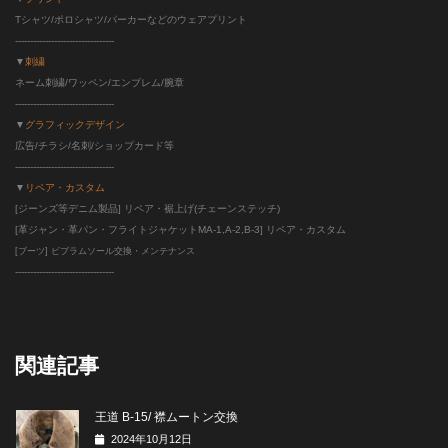
Tシャツ/ポロシャツ/パーカーなどのウェアプリント
---------------------------------
▼
刺繍
ネーム刺繍/ワッペン/エンブレム/腕章
---------------------------------
▼
グラフィックデザイン
広告/チラシ/名刺/ショップカード等
---------------------------------
▼
リペア・カスタム
[ジーンズ等デニム製品] リペア・裾上げ(チェーンステッチ)
[革ジャン・革パン・フライトジャケットMA-1,A-2,B-3] リペア・カスタム
[ブーツ] ビブラムソール交換・メンテナンス
--------------------------
-------
関連記事
王道 B-15/ 襟ムートン交換
2024年10月12日