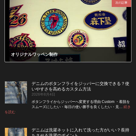
次の記事
オリジナルワッペン制作
2012年1月23日
デニムのボタンフライをジッパーに交換できる？使
いやすさを高めるカスタム方法
2026年8月4日
ボタンフライからジッパーへ変更する理由 Custom ・着脱を
スムーズにしたい・毎日の使い勝手を良くしたい・見…
続き
:
を読む
デ
ニ
ム
デニムは洗濯ネットに入れて洗った方がいい？長持
の
ちさせる洗濯のポイント