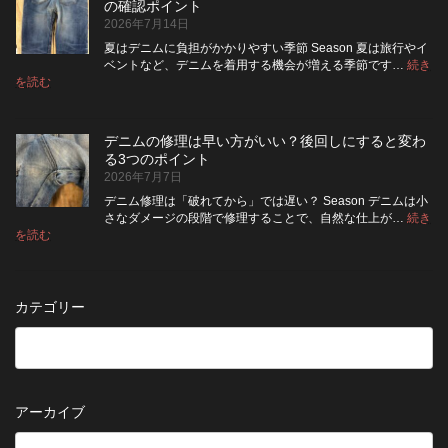
の確認ポイント
裏
リ
ち
ス
2026年7月14日
返
ペ
さ
タ
し
ア
せ
ム
夏はデニムに負担がかかりやすい季節 Season 夏は旅行やイ
|
て
る
方
ベントなど、デニムを着用する機会が増える季節です…
続き
2026
保
:
洗
法
を読む
年
夏
管
濯
8
の
し
の
月
旅
た
ポ
納
デニムの修理は早い方がいい？後回しにすると変わ
行
方
イ
品
る3つのポイント
前
が
ン
受
2026年7月7日
に
い
ト
付
チ
い？
デニム修理は「破れてから」では遅い？ Season デニムは小
終
ェ
長
さなダメージの段階で修理することで、自然な仕上が…
続き
了
ッ
持
:
を読む
の
デ
ク！
ち
お
ニ
デ
さ
知
ム
ニ
せ
ら
の
ム
る
カテゴリー
せ
修
を
た
理
長
め
は
持
の
早
ち
保
い
さ
管
方
せ
方
アーカイブ
が
る
法
5
い