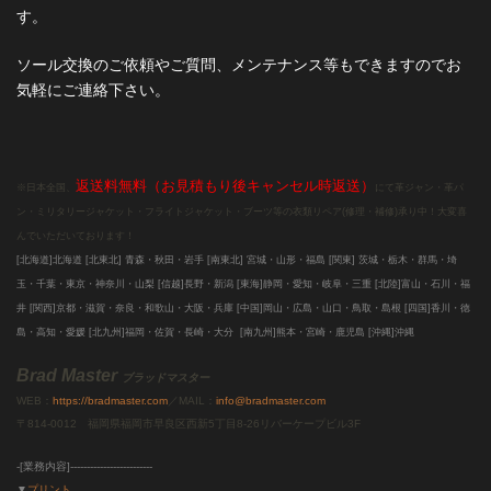
す。
ソール交換のご依頼やご質問、メンテナンス等もできますのでお
気軽にご連絡下さい。
返送料無料（お見積もり後キャンセル時返送）
※日本全国、
にて革ジャン・革パ
ン・ミリタリージャケット・フライトジャケット・ブーツ等の衣類リペア(修理・補修)承り中！大変喜
んでいただいております！
[北海道]北海道
[北東北]
青森・秋田・岩手 [南東北]
宮城・山形・福島 [関東]
茨城・栃木・群馬・埼
玉・千葉・東京・神奈川・山梨 [信越]
長野・新潟 [東海]
静岡・愛知・岐阜・三重
[北陸]
富山・石川・福
井
[関西]
京都・滋賀・奈良・和歌山・大阪・兵庫
[中国]
岡山・広島・山口・鳥取・島根
[四国]
香川・徳
島・高知・愛媛
[北九州]
福岡・佐賀・長崎・大分
[南九州]
熊本・宮崎・鹿児島
[沖縄]
沖縄
Brad Master
ブラッドマスター
WEB：
https://bradmaster.com
／MAIL：
info@bradmaster.com
〒814-0012 福岡県福岡市早良区西新5丁目8-26リバーケープビル3F
-[業務内容]-------------------------
▼
プリント