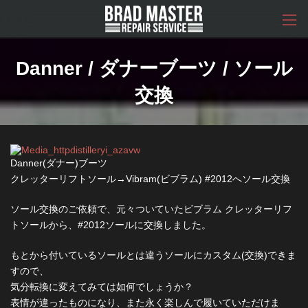
コ
ナ
ン
ビ
テ
ゲ
ン
ー
ツ
シ
Danner / ダナーブーツ / ソール
へ
ョ
ス
ン
交換
キ
に
ッ
移
プ
動
Danner(ダナー)ブーツ
クレッターリフトソール→Vibram(ビブラム) #2012へソール交換
ソール交換のご依頼で、元々ついていたビブラム クレッターリフ
トソールから、#2012ソールに交換しました。
もとから付いているソールとは違うソールにカスタム(交換)できま
すので、
気分転換に変えてみては如何でしょうか？
表情が違ったものになり、また永く楽しんで履いていただけま