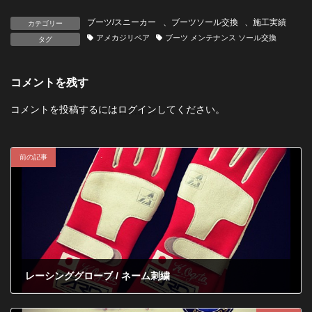
ブーツ/スニーカー
、
ブーツソール交換
、
施工実績
カテゴリー
アメカジリペア
ブーツ メンテナンス ソール交換
タグ
コメントを残す
コメントを投稿するには
ログイン
してください。
前の記事
レーシンググローブ / ネーム刺繍
2012年1月19日