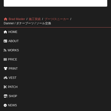
つ
い？
の
後
確
回
認
し
ポ
に
Brad Master
施工実績
ブーツ/スニーカー
イ
す
Danner / ダナーブーツ / ソール交換
ン
る
ト
と
HOME
変
わ
ABOUT
る
3
WORKS
つ
の
ポ
PRICE
イ
ン
PRINT
ト
VEST
PATCH
SHOP
NEWS