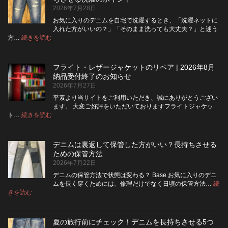
ボ
2026年7月28日
タ
ン
お気に入りのデニムを自宅で洗濯するとき、「洗濯ネットに
フ
入れた方がいいの？」「そのまま洗っても大丈夫？」と迷う
ラ
:
方…
続きを読む
デ
イ
ニ
を
ム
ジ
フライト・レザージャケットのリペア | 2026年8月
は
ッ
納品受付終了のお知らせ
洗
パ
2026年7月27日
濯
ー
ネ
に
平素より当サイトをご利用いただき、誠にありがとうござい
ッ
交
ます。 大変ご好評をいただいておりますフライトジャケッ
ト
換
:
ト…
続きを読む
フ
に
で
ラ
入
き
イ
れ
る？
デニムは裏返して保管した方がいい？長持ちさせる
ト・
て
使
ための保管方法
レ
洗
い
2026年7月22日
ザ
っ
や
ー
た
す
デニムの保管方法で状態は変わる？ Base お気に入りのデニ
ジ
方
さ
ムを長く穿くためには、修理だけでなく日頃の保管方法…
続
ャ
が
:
を
きを読む
デ
ケ
い
高
ニ
ッ
い？
め
ム
ト
長
る
夏の旅行前にチェック！デニムを長持ちさせる5つ
は
の
持
カ