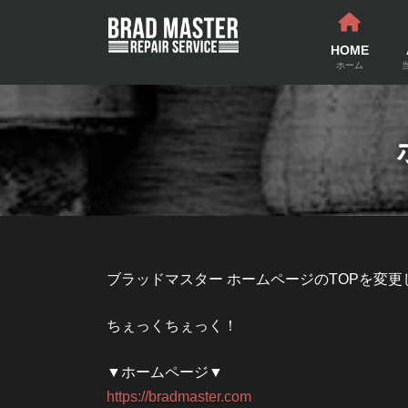
コ
ナ
ン
ビ
テ
ゲ
HOME
ン
ー
ホーム
ツ
シ
へ
ョ
ス
ン
キ
に
ッ
移
プ
動
ブラッドマスター ホームページのTOPを変更
ちぇっくちぇっく！
▼ホームページ▼
https://bradmaster.com