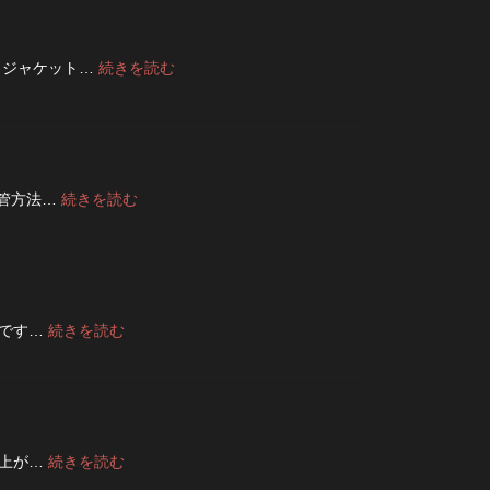
は
を
洗
ジ
濯
ッ
:
トジャケット…
続きを読む
ネ
パ
フ
ッ
ー
ラ
ト
に
イ
に
交
ト・
入
換
レ
れ
で
ザ
て
き
:
保管方法…
続きを読む
ー
洗
る？
デ
ジ
っ
使
ニ
ャ
た
い
ム
ケ
方
や
は
ッ
が
す
裏
ト
い
さ
返
の
い？
:
節です…
続きを読む
を
し
リ
夏
長
高
て
ペ
の
持
め
保
ア
旅
ち
る
管
|
行
さ
カ
し
2026
前
せ
ス
た
年
に
る
タ
方
8
:
仕上が…
続きを読む
チ
洗
ム
が
月
デ
ェ
濯