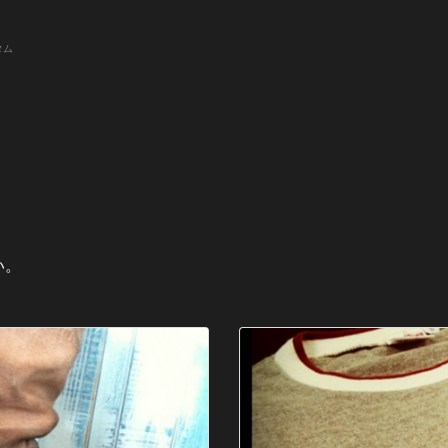
タム
い。