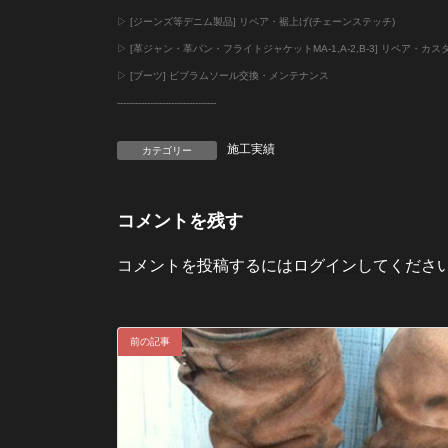
▷ [ジーンズ等デニム製品] リペア・裾上げ(チェーンステッチ)
▷ [革ジャン・革パン・フライトジャケットMA-1,A-2,B-3] リペア・カス
▷ [ブーツ] ビブラムソール交換・メンテナンス
--------------------------
-------
施工実績
カテゴリー
コメントを残す
コメントを投稿するには
ログイン
してくださ
前の記事