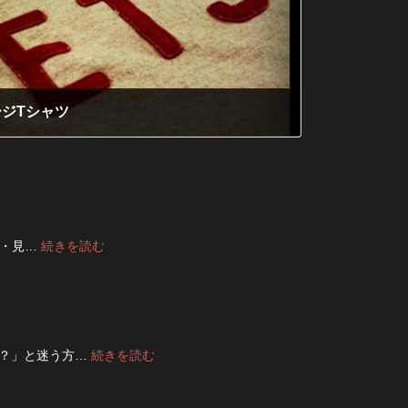
ンテージTシャツ
:
い・見…
続きを読む
デ
ニ
ム
の
ボ
タ
:
夫？」と迷う方…
続きを読む
ン
デ
フ
ニ
ラ
ム
イ