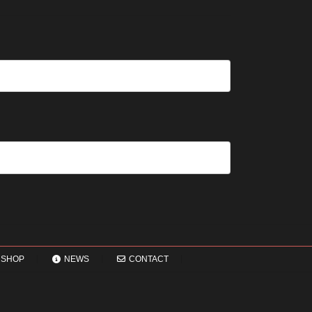
方
い
納
ニ
ッ
の
法
い？
品
ム
ク！
ポ
長
受
の
デ
イ
持
付
修
ニ
ン
ち
終
理
ム
ト
さ
了
は
を
せ
の
早
長
る
お
い
持
た
知
方
ち
め
ら
が
さ
の
せ
い
せ
保
い？
る
管
後
5
方
回
つ
法
し
の
に
確
す
認
る
ポ
と
イ
変
ン
わ
ト
SHOP
NEWS
CONTACT
る
3
つ
の