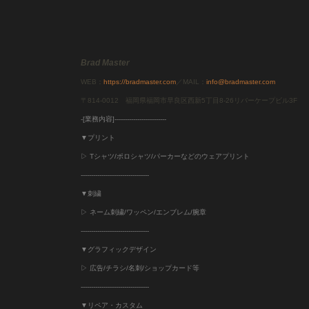
Brad Master
WEB：
https://bradmaster.com
／MAIL：
info@bradmaster.com
〒814-0012 福岡県福岡市早良区西新5丁目8-26リバーケープビル3F
-[業務内容]-------------------------
▼プリント
▷ Tシャツ/ポロシャツ/パーカーなどのウェアプリント
---------------------------------
▼刺繍
▷ ネーム刺繍/ワッペン/エンブレム/腕章
---------------------------------
▼グラフィックデザイン
▷ 広告/チラシ/名刺/ショップカード等
---------------------------------
▼リペア・カスタム